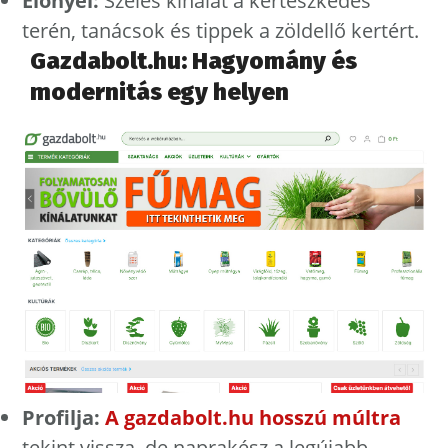
Előnyei:
Széles kínálat a kertészkedés
terén, tanácsok és tippek a zöldellő kertért.
Gazdabolt.hu: Hagyomány és
modernitás egy helyen
Profilja:
A gazdabolt.hu hosszú múltra
tekint vissza, de naprakész a legújabb