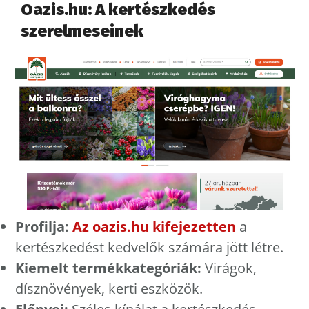
Oazis.hu: A kertészkedés
szerelmeseinek
Profilja:
Az oazis.hu kifejezetten
a
kertészkedést kedvelők számára jött létre.
Kiemelt termékkategóriák:
Virágok,
dísznövények, kerti eszközök.