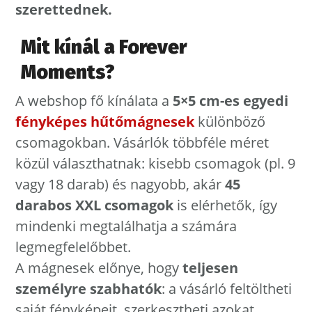
szerettednek.
Mit kínál a Forever
Moments?
A webshop fő kínálata a
5×5 cm-es egyedi
fényképes hűtőmágnesek
különböző
csomagokban. Vásárlók többféle méret
közül választhatnak: kisebb csomagok (pl. 9
vagy 18 darab) és nagyobb, akár
45
darabos XXL csomagok
is elérhetők, így
mindenki megtalálhatja a számára
legmegfelelőbbet.
A mágnesek előnye, hogy
teljesen
személyre szabhatók
: a vásárló feltöltheti
saját fényképeit, szerkesztheti azokat,